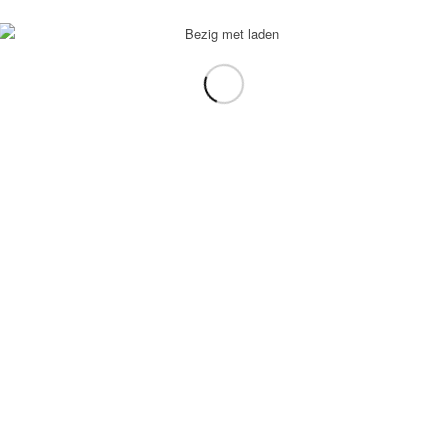
voorbeeld: tablet in plaats van laptop.
gebruiken.
e transformation Coach
-
Enfold Theme by Kriesi