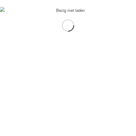
voorbeeld: tablet in plaats van laptop.
gebruiken.
e transformation Coach
-
Enfold Theme by Kriesi