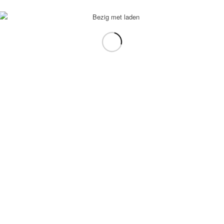
voorbeeld: tablet in plaats van laptop.
gebruiken.
e transformation Coach
-
Enfold Theme by Kriesi