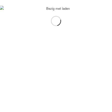
voorbeeld: tablet in plaats van laptop.
gebruiken.
e transformation Coach
-
Enfold Theme by Kriesi