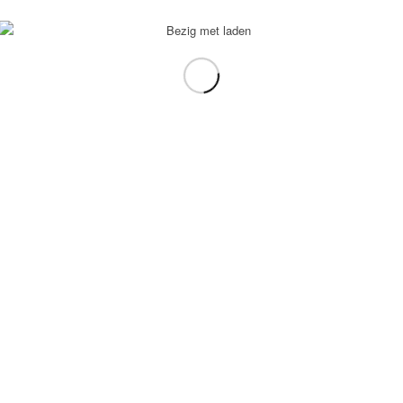
voorbeeld: tablet in plaats van laptop.
gebruiken.
e transformation Coach
-
Enfold Theme by Kriesi