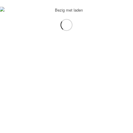
voorbeeld: tablet in plaats van laptop.
gebruiken.
e transformation Coach
-
Enfold Theme by Kriesi