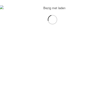
voorbeeld: tablet in plaats van laptop.
gebruiken.
e transformation Coach
-
Enfold Theme by Kriesi