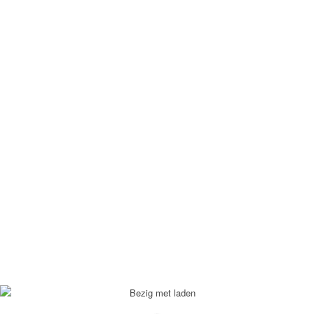
define('DISALLOW_FILE_EDIT', true); define('DISALLOW_FILE_MODS',
true);
Neem contact met mij op: +31622825082